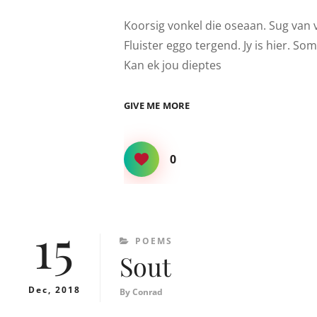
Koorsig vonkel die oseaan. Sug van 
Fluister eggo tergend. Jy is hier. S
Kan ek jou dieptes
OSEAAN
GIVE ME MORE
0
15
CATEGORIES
POEMS
Sout
Dec, 2018
By
Conrad