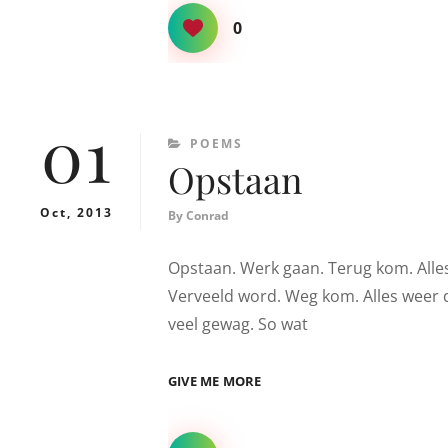
0
01
CATEGORIES
POEMS
Opstaan
Oct, 2013
By
Conrad
Opstaan. Werk gaan. Terug kom. Alles 
Verveeld word. Weg kom. Alles weer d
veel gewag. So wat
OPSTAAN
GIVE ME MORE