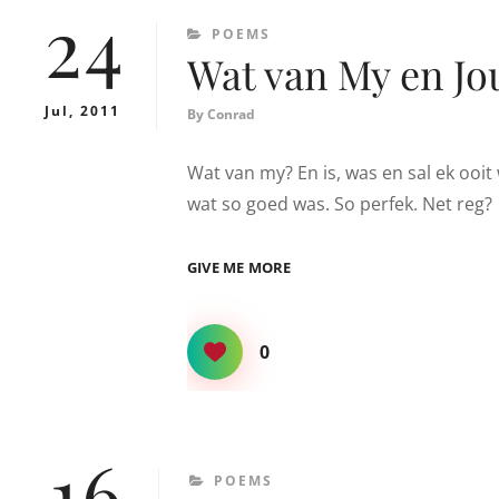
24
CATEGORIES
POEMS
Wat van My en Jo
Jul, 2011
By
Conrad
Wat van my? En is, was en sal ek ooit
wat so goed was. So perfek. Net reg? 
WAT
GIVE ME MORE
VAN
MY
EN
0
JOU?
16
CATEGORIES
POEMS