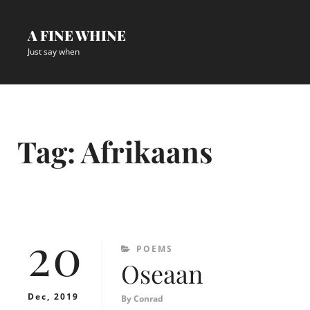
Skip
to
A FINE WHINE
content
Just say when
Site
Overlay
Tag:
Afrikaans
20
CATEGORIES
POEMS
Oseaan
Dec, 2019
By
Conrad