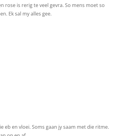
en rose is rerig te veel gevra. So mens moet so
en. Ek sal my alles gee.
die eb en vloei. Soms gaan jy saam met die ritme.
an op en af.