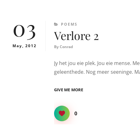
03
CATEGORIES
POEMS
Verlore 2
May, 2012
By
Conrad
Jy het jou eie plek. Jou eie mense. M
geleenthede. Nog meer seeninge. Maa
VERLORE
GIVE ME MORE
2
0