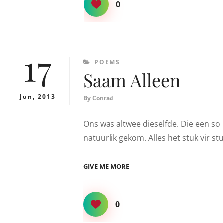
0
17
CATEGORIES
POEMS
Saam Alleen
Jun, 2013
By
Conrad
Ons was altwee dieselfde. Die een so b
natuurlik gekom. Alles het stuk vir st
SAAM
GIVE ME MORE
ALLEEN
0