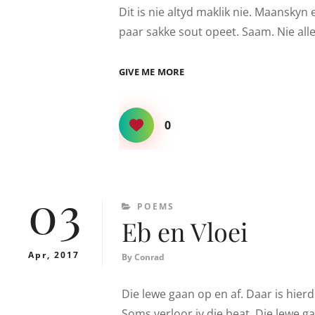
Dit is nie altyd maklik nie. Maanskyn 
paar sakke sout opeet. Saam. Nie alle
SOUT
GIVE ME MORE
0
03
CATEGORIES
POEMS
Eb en Vloei
Apr, 2017
By
Conrad
Die lewe gaan op en af. Daar is hier
Soms verloor jy die beat. Die lewe ga