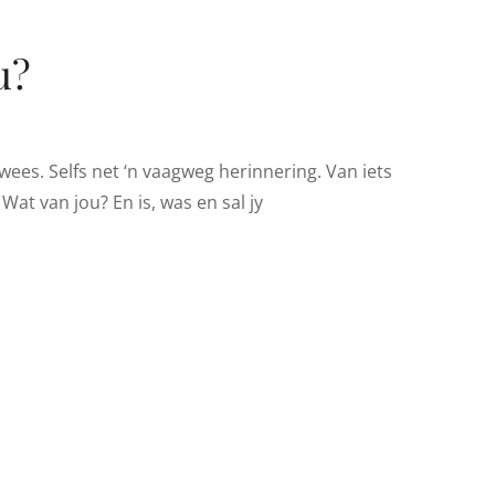
u?
 wees. Selfs net ‘n vaagweg herinnering. Van iets
Wat van jou? En is, was en sal jy