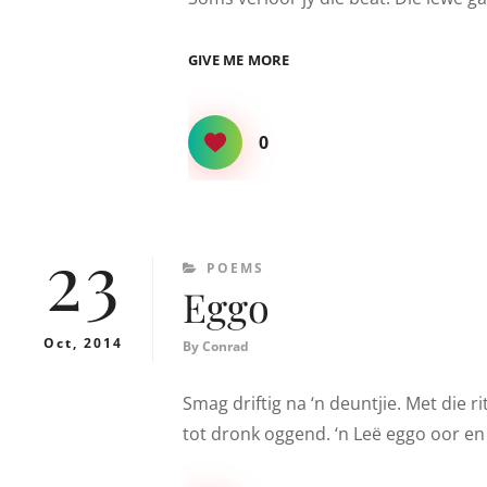
EB
GIVE ME MORE
EN
VLOEI
0
23
CATEGORIES
POEMS
Eggo
Oct, 2014
By
Conrad
Smag driftig na ‘n deuntjie. Met die ri
tot dronk oggend. ‘n Leë eggo oor en