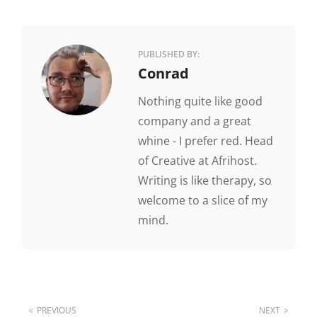
PUBLISHED BY:
Author:
Conrad
Nothing quite like good
company and a great
whine - I prefer red. Head
of Creative at Afrihost.
Writing is like therapy, so
welcome to a slice of my
mind.
Post
PREVIOUS
NEXT