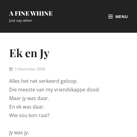
Skip
A FINE WHINE
to
MENU
content
Just say when
Site
Overlay
Ek en Jy
By
5 November 2008
Conrad
Alles het net verkeerd geloop.
Die meeste van my vriendskappe dood.
Maar jy was daar.
En ek was daar.
Wie sou kon raai?
Jy was jy.