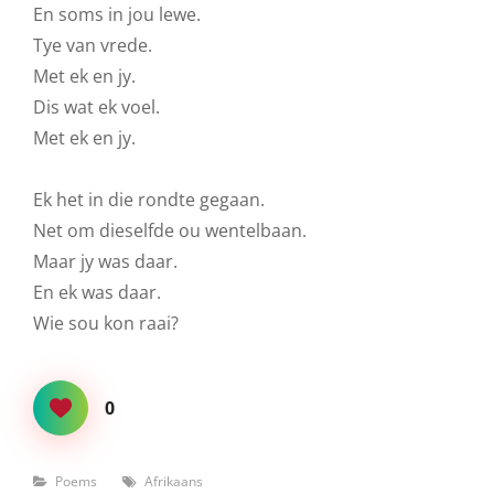
En soms in jou lewe.
Tye van vrede.
Met ek en jy.
Dis wat ek voel.
Met ek en jy.
Ek het in die rondte gegaan.
Net om dieselfde ou wentelbaan.
Maar jy was daar.
En ek was daar.
Wie sou kon raai?
0
Categories
Tags
Poems
Afrikaans