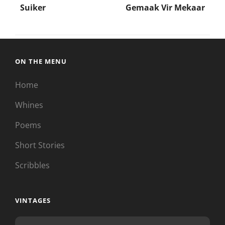
Suiker
Gemaak Vir Mekaar
navigation
ON THE MENU
Home
Whines
Poems
Short Stories
Scribbles
VINTAGES